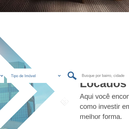
res oportunidades para encontrar s
Como Inv
Locados
Aqui você encon
como investir e
Busca avançada ou por Referência
melhor forma.