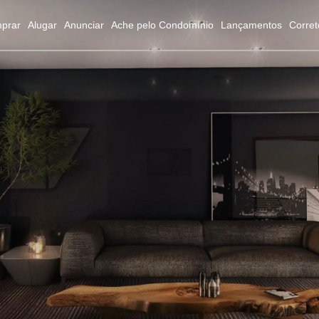
prar
Alugar
Anunciar
Ache pelo Condomínio
Lançamentos
Corret