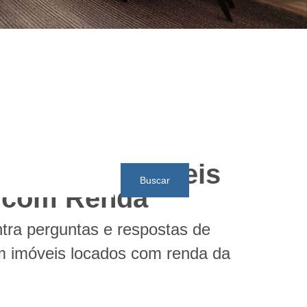
eu imóvel
estir em Imóveis
Buscar
 com Renda
tra perguntas e respostas de
m imóveis locados com renda da