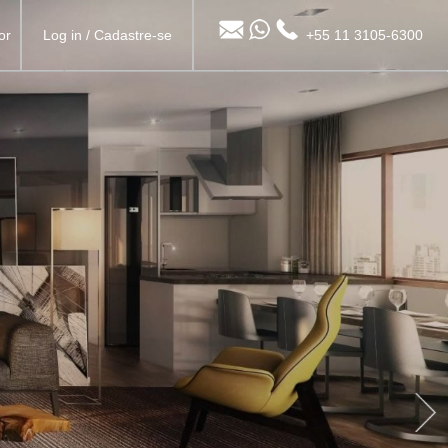
or
Log in
/
Cadastre-se
+55 11 3105-6300