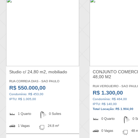
Studio c/ 24,80 m2, mobiliado
CONJUNTO COMERCI
48,00 M2
RUA CORREIA DIAS - SAO PAULO
RUA VERGUEIRO - SAO PAUL
R$ 550.000,00
R$ 1.300,00
Condomínio: R$ 453,00
IPTU: R$ 1.005,00
Condomínio: R$ 464,00
IPTU: R$ 140,00
Total Locação: R$ 1.904,00
1 Quarto
0 Suítes
0 Quarto
0 S
1 Vagas
24.8 m²
0 Vagas
48 