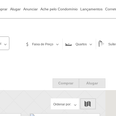
prar
Alugar
Anunciar
Ache pelo Condomínio
Lançamentos
Corret
l
Faixa de Preço
Quartos
Suíte
até
Filtrar
Comprar
Alugar
Ordenar por: