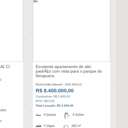
AL C/
Excelente apartamento de alto
padrÃ£o com vista para o parque do
Ibirapuera
O
RUA Achilles Masetti - SAO PAULO
R$ 8.400.000,00
Condomínio: R$ 2.600,00
IPTU: R$ 0,00
Total Locação: R$ 2.600,00
uítes
4 Quarto
4 Suítes
m²
4 Vagas
282 m²