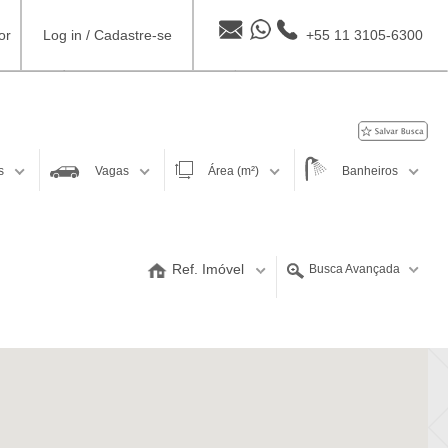
or
Log in
/
Cadastre-se
+55 11 3105-6300
s
Vagas
Área (m²)
Banheiros
até
Filtrar
Ref. Imóvel
Busca Avançada