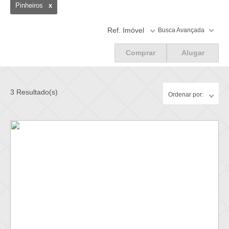
Pinheiros
x
Filtrar
Ref. Imóvel
Busca Avançada
Filtrar
Comprar
Alugar
3 Resultado(s)
Ordenar por: