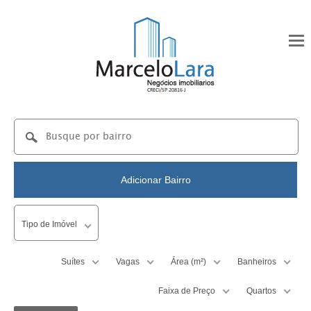
Adicionar Bairro
Tipo de Imóvel
Suítes
Vagas
Área (m²)
Banheiros
até
Faixa de Preço
Quartos
até